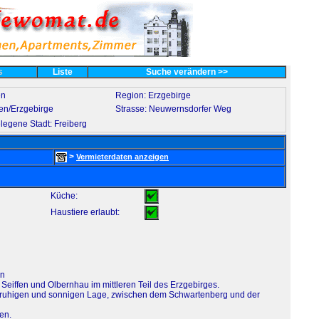
es
Liste
Suche verändern >>
en
Region: Erzgebirge
en/Erzgebirge
Strasse: Neuwernsdorfer Weg
legene Stadt: Freiberg
>
Vermieterdaten anzeigen
Küche:
Haustiere erlaubt:
en
eiffen und Olbernhau im mittleren Teil des Erzgebirges.
r ruhigen und sonnigen Lage, zwischen dem Schwartenberg und der
en.