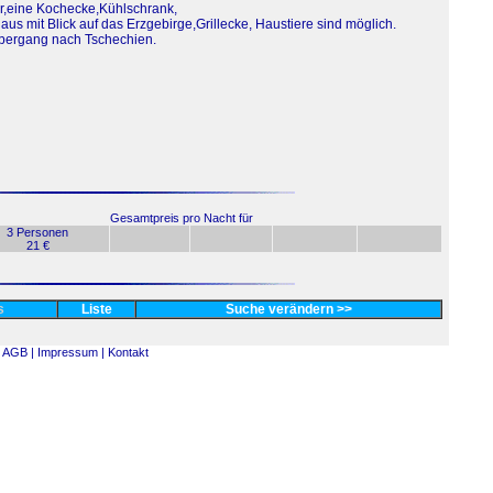
r,eine Kochecke,Kühlschrank,
s mit Blick auf das Erzgebirge,Grillecke, Haustiere sind möglich.
übergang nach Tschechien.
Gesamtpreis pro Nacht für
3 Personen
21 €
es
Liste
Suche verändern >>
AGB |
Impressum |
Kontakt