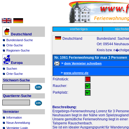
vorheriges
nächst
Deutschland
Deutschland
Bundesland: Sachs
Bundesland-Suche
Ort: 09544 Neuhaus
Orte-Suche
Kreis bzw. n�chstge
Regionen-Suche
Nr. 1061 Ferienwohnung für max 3 Personen
Europa
>
dem Vermieter schreiben
Suchen
>
www.ulorenz.de
Orte-Suche
Frühstück:
Stichwort-Suche
Raucher:
Parkplatz:
Quartiernr-Suche
Beschreibung:
Erzgebirgs-Ferienwohnung Lorenz für 3 Person
Vermieter
Neuhausen liegt in der Nähe vom Spielzeugland S
Information
Unsere gemütliche Ferienwohnung liegt in eine
Neue Anmeldung
Talsperre Rauschenbach.
Sie ist ein idealer Ausgangspunkt für Wanderung
Vermieter Login