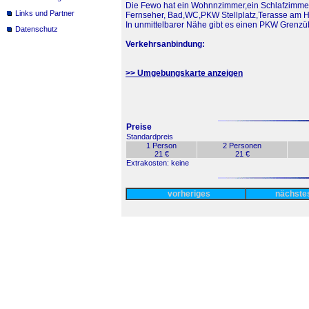
Die Fewo hat ein Wohnnzimmer,ein Schlafzimme
Links und Partner
Fernseher, Bad,WC,PKW Stellplatz,Terasse am Hau
In unmittelbarer Nähe gibt es einen PKW Grenz
Datenschutz
Verkehrsanbindung:
>> Umgebungskarte anzeigen
Preise
Standardpreis
1 Person
2 Personen
21 €
21 €
Extrakosten: keine
vorheriges
nächst