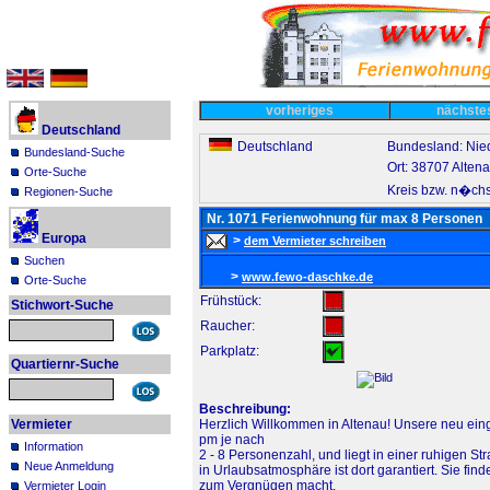
vorheriges
nächst
Deutschland
Deutschland
Bundesland: Nie
Bundesland-Suche
Ort: 38707 Alten
Orte-Suche
Kreis bzw. n�chs
Regionen-Suche
Nr. 1071 Ferienwohnung für max 8 Personen
Europa
>
dem Vermieter schreiben
Suchen
>
www.fewo-daschke.de
Orte-Suche
Frühstück:
Stichwort-Suche
Raucher:
Parkplatz:
Quartiernr-Suche
Beschreibung:
Vermieter
Herzlich Willkommen in Altenau! Unsere neu ein
pm je nach
Information
2 - 8 Personenzahl, und liegt in einer ruhigen 
Neue Anmeldung
in Urlaubsatmosphäre ist dort garantiert. Sie f
zum Vergnügen macht.
Vermieter Login