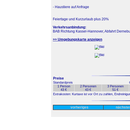
- Haustiere auf Anfrage
Feiertage und Kurzurlaub plus 20%
Verkehrsanbindung:
BAB Richtung Kassel-Hannover, Abfahrt Derneburg
>> Umgebungskarte anzeigen
Preise
Standardpreis
1 Person
2 Personen
3 Personen
43 €
43 €
51 €
Extrakosten: Kurtaxe ist vor Ort zu zahlen, Endreini
vorheriges
nächst