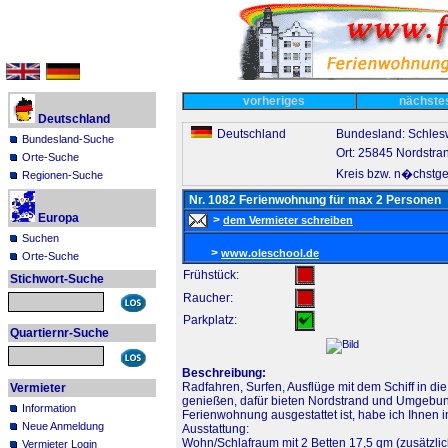
vorheriges
nächst
Deutschland
Deutschland
Bundesland: Schles
Bundesland-Suche
Ort: 25845 Nordstra
Orte-Suche
Kreis bzw. n�chstge
Regionen-Suche
Nr. 1082 Ferienwohnung für max 2 Personen
Europa
>
dem Vermieter schreiben
Suchen
>
www.oleschool.de
Orte-Suche
Frühstück:
Stichwort-Suche
Raucher:
Parkplatz:
Quartiernr-Suche
Beschreibung:
Radfahren, Surfen, Ausflüge mit dem Schiff in d
Vermieter
genießen, dafür bieten Nordstrand und Umgebun
Information
Ferienwohnung ausgestattet ist, habe ich Ihnen 
Neue Anmeldung
Ausstattung:
Wohn/Schlafraum mit 2 Betten 17,5 qm (zusätzli
Vermieter Login