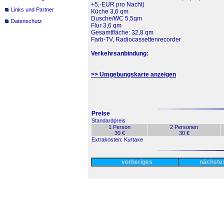
+5,-EUR pro Nacht)
Links und Partner
Küche 3,6 qm
Dusche/WC 5,5qm
Datenschutz
Flur 3,6 qm
Gesamtfläche: 32,8 qm
Farb-TV, Radiocassettenrecorder
Verkehrsanbindung:
>> Umgebungskarte anzeigen
Preise
Standardpreis
1 Person
2 Personen
30 €
30 €
Extrakosten: Kurtaxe
vorheriges
nächst