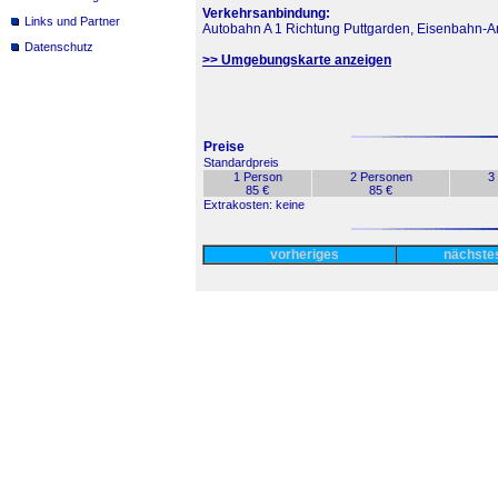
Verkehrsanbindung:
Links und Partner
Autobahn A 1 Richtung Puttgarden, Eisenbahn-A
Datenschutz
>> Umgebungskarte anzeigen
Preise
Standardpreis
1 Person
2 Personen
3
85 €
85 €
Extrakosten: keine
vorheriges
nächst