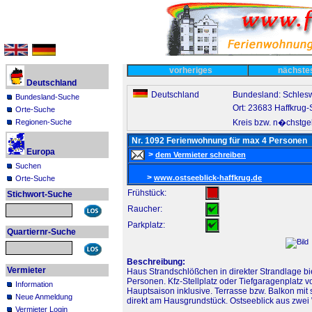
vorheriges
nächst
Deutschland
Deutschland
Bundesland: Schlesw
Bundesland-Suche
Ort: 23683 Haffkrug
Orte-Suche
Kreis bzw. n�chstgel
Regionen-Suche
Nr. 1092 Ferienwohnung für max 4 Personen
Europa
>
dem Vermieter schreiben
Suchen
>
www.ostseeblick-haffkrug.de
Orte-Suche
Frühstück:
Stichwort-Suche
Raucher:
Parkplatz:
Quartiernr-Suche
Beschreibung:
Vermieter
Haus Strandschlößchen in direkter Strandlage b
Personen. Kfz-Stellplatz oder Tiefgaragenplatz v
Information
Hauptsaison inklusive. Terrasse bzw. Balkon mit 
Neue Anmeldung
direkt am Hausgrundstück. Ostseeblick aus zwei
Vermieter Login