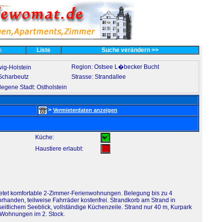
es
Liste
Suche verändern >>
Region: Ostsee L�becker Bucht
ig-Holstein
-Scharbeutz
Strasse: Strandallee
egene Stadt: Ostholstein
>
Vermieterdaten anzeigen
Küche:
Haustiere erlaubt:
ietet komfortable 2-Zimmer-Ferienwohnungen. Belegung bis zu 4
orhanden, teilweise Fahrräder kostenfrei. Strandkorb am Strand in
seitlichem Seeblick, vollständige Küchenzeile. Strand nur 40 m, Kurpark
 Wohnungen im 2. Stock.