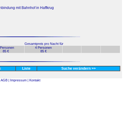
nbindung mit Bahnhof in Haffkrug
Gesamtpreis pro Nacht für
 Personen
4 Personen
85 €
85 €
es
Liste
Suche verändern >>
AGB |
Impressum |
Kontakt