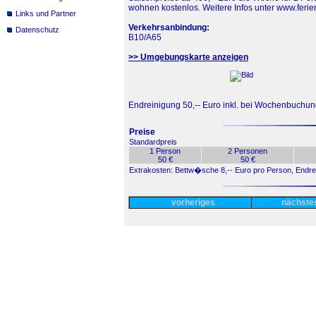
wohnen kostenlos. Weitere Infos unter www.feri
Links und Partner
Verkehrsanbindung:
Datenschutz
B10/A65
>> Umgebungskarte anzeigen
Endreinigung 50,-- Euro inkl. bei Wochenbuchun
Preise
Standardpreis
1 Person
2 Personen
50 €
50 €
Extrakosten: Bettw�sche 8,-- Euro pro Person, Endrei
vorheriges
nächst