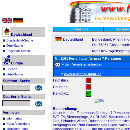
vorheriges
nächst
Deutschland
Deutschland
Bundesland: Rheinland-
Bundesland-Suche
Ort: 76857 Gossersweile
Orte-Suche
Kreis bzw. n�chstgeleg
Regionen-Suche
Nr. 1161 Ferienhaus für max 7 Personen
Europa
>
dem Vermieter schreiben
Suchen
>
www.ferienhauspfalz.de
Orte-Suche
Frühstück:
Stichwort-Suche
Raucher:
Parkplatz:
Quartiernr-Suche
Beschreibung:
Vermieter
Unser Komfort-Ferienhaus für bis zu 7 Personen
SAT- TV, Stereoanlage, 2 x DU/WC, Waschmaschi
Information
Grill, Schaukel,Wippe, Rutschbahn) befindet sic
Neue Anmeldung
Ausgangspunkt zum Wandern und Biken. Auch Aus
Vermieter Login
Saisonpreise ab 400,-- Euro die Woche für 2 Per