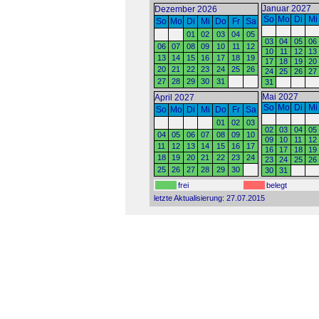
Januar 2027
Dezember 2026
So
Mo
Di
Mi
So
Mo
Di
Mi
Do
Fr
Sa
01
02
03
04
05
03
04
05
06
06
07
08
09
10
11
12
10
11
12
13
13
14
15
16
17
18
19
17
18
19
20
20
21
22
23
24
25
26
24
25
26
27
27
28
29
30
31
31
Mai 2027
April 2027
So
Mo
Di
Mi
So
Mo
Di
Mi
Do
Fr
Sa
01
02
03
02
03
04
05
04
05
06
07
08
09
10
09
10
11
12
11
12
13
14
15
16
17
16
17
18
19
18
19
20
21
22
23
24
23
24
25
26
25
26
27
28
29
30
30
31
frei
belegt
letzte Aktualisierung: 27.07.2015