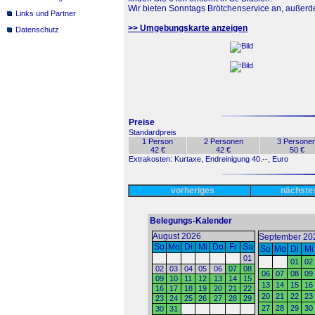
Wir bieten Sonntags Brötchenservice an, außerde
Links und Partner
>> Umgebungskarte anzeigen
Datenschutz
Preise
Standardpreis
1 Person
2 Personen
3 Persone
42 €
42 €
50 €
Extrakosten: Kurtaxe, Endreinigung 40.--, Euro
vorheriges
nächst
Belegungs-Kalender
August 2026
September 20
So
Mo
Di
Mi
Do
Fr
Sa
So
Mo
Di
Mi
01
01
02
02
03
04
05
06
07
08
06
07
08
09
09
10
11
12
13
14
15
13
14
15
16
16
17
18
19
20
21
22
20
21
22
23
23
24
25
26
27
28
29
27
28
29
30
30
31