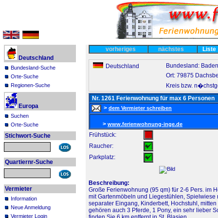
vorheriges
nächstes
Liste
Deutschland
Bundesland: Bade
Deutschland
Bundesland-Suche
Ort: 79875 Dachsb
Orte-Suche
Kreis bzw. n�chstge
Regionen-Suche
Nr. 1261 Ferienwohnung für max 6 Personen
Europa
>
dem Vermieter schreiben
Suchen
>
www.ferienwohnung-inge.de
Orte-Suche
Frühstück:
Stichwort-Suche
Raucher:
Parkplatz:
Quartiernr-Suche
Beschreibung:
Vermieter
Große Ferienwohnung (95 qm) für 2-6 Pers. im Ho
mit Gartenmöbeln und Liegestühlen, Spielwiese m
Information
separater Eingang, Kinderbett, Hochstuhl, mitten
Neue Anmeldung
gehören auch 3 Pferde, 1 Pony, ein sehr lieber S
Vermieter Login
finden Sie 6 km entfernt in St. Blasien.