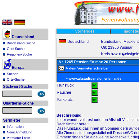
vorheriges
nächst
Deutschland
Deutschland
Bundesland: Mecklen
Bundesland-Suche
Ort: 23966 Wismar
Orte-Suche
Kreis bzw. n�chstgel
Regionen-Suche
Nr. 1265 Pension für max 20 Personen
Europa
>
dem Vermieter schreiben
Suchen
>
www.altstadtpension-wismar.de
Orte-Suche
Frühstück:
Stichwort-Suche
Raucher:
Parkplatz:
Quartiernr-Suche
Beschreibung:
In der wundervoll restaurierten Altstadt-Villa st
Vermieter
Dachzimmer bereit.
Information
Das Frühstück, das Ihnen im Sommer gern auf der 
Neue Anmeldung
Alle Zimmer sind ausgestattet mit Dusche/WC (tei
Zimmern finden Sie eine kleine Kochecke für die
Vermieter Login