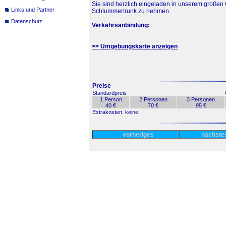
Sie sind herzlich eingeladen in unserem großen 
Links und Partner
Schlummertrunk zu nehmen.
Datenschutz
Verkehrsanbindung:
>> Umgebungskarte anzeigen
Preise
Standardpreis
1 Person
2 Personen
3 Personen
40 €
70 €
95 €
Extrakosten: keine
vorheriges
nächst