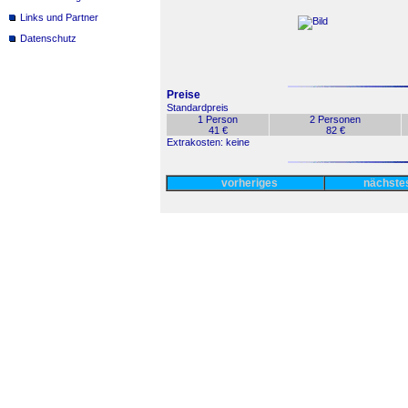
Links und Partner
Datenschutz
Preise
Standardpreis
1 Person
2 Personen
41 €
82 €
Extrakosten: keine
vorheriges
nächst