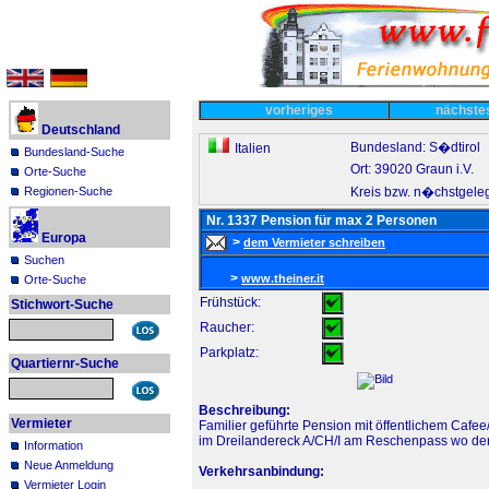
vorheriges
nächst
Deutschland
Bundesland: S�dtirol
Italien
Bundesland-Suche
Ort: 39020 Graun i.V.
Orte-Suche
Kreis bzw. n�chstgele
Regionen-Suche
Nr. 1337 Pension für max 2 Personen
Europa
>
dem Vermieter schreiben
Suchen
>
www.theiner.it
Orte-Suche
Frühstück:
Stichwort-Suche
Raucher:
Parkplatz:
Quartiernr-Suche
Beschreibung:
Vermieter
Familier geführte Pension mit öffentlichem Cafee
im Dreilandereck A/CH/I am Reschenpass wo der
Information
Neue Anmeldung
Verkehrsanbindung:
Vermieter Login