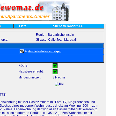
es
Liste
Suche verändern >>
Region: Balearische Inseln
llorca
Strasse: Calle Joan Maragall
>
Vermieterdaten anzeigen
Küche:
Haustiere erlaubt:
Mindestmietzeit:
3 Nächte
TET!
ienwohnung mit vier Gästezimmern mit Farb-TV, Kingsizebetten und
Stockes eines modernen Wohnhauses direkt am Meer, nur 200 m zum
 von Palma. Ferienwohnung darf von allen Gästen mitbenutzt werden, z.
he mit allen modernen Geräten, ein 35 m2 großes Wohnzimmer mit