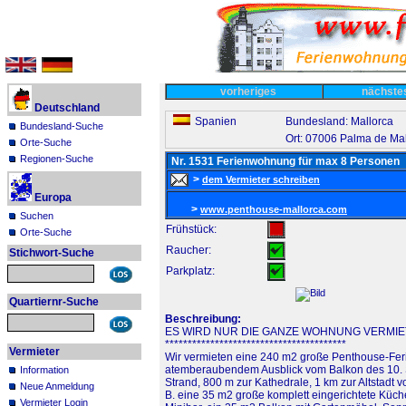
vorheriges
nächst
Deutschland
Spanien
Bundesland: Mallorca
Bundesland-Suche
Ort: 07006 Palma de Ma
Orte-Suche
Regionen-Suche
Nr. 1531 Ferienwohnung für max 8 Personen
>
dem Vermieter schreiben
Europa
>
www.penthouse-mallorca.com
Suchen
Frühstück:
Orte-Suche
Raucher:
Stichwort-Suche
Parkplatz:
Quartiernr-Suche
Beschreibung:
ES WIRD NUR DIE GANZE WOHNUNG VERMIE
****************************************
Vermieter
Wir vermieten eine 240 m2 große Penthouse-Fer
atemberaubendem Ausblick vom Balkon des 10. 
Information
Strand, 800 m zur Kathedrale, 1 km zur Altstadt
Neue Anmeldung
B. eine 35 m2 große komplett eingerichtete Küc
Vermieter Login