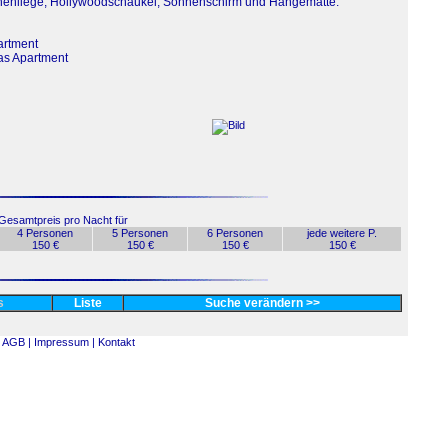
nnenliege, Hollywoodschaukel, Sonnenschirm und Hängematte.
artment
das Apartment
Gesamtpreis pro Nacht für
4 Personen
5 Personen
6 Personen
jede weitere P.
150 €
150 €
150 €
150 €
es
Liste
Suche verändern >>
AGB |
Impressum |
Kontakt