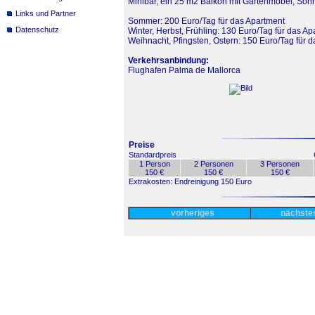
Minibar, ein 25 m2 Balkon mit Gartenmöbel, So
Links und Partner
Sommer: 200 Euro/Tag für das Apartment
Datenschutz
Winter, Herbst, Frühling: 130 Euro/Tag für das Ap
Weihnacht, Pfingsten, Ostern: 150 Euro/Tag für 
Verkehrsanbindung:
Flughafen Palma de Mallorca
Preise
Standardpreis
1 Person
2 Personen
3 Personen
150 €
150 €
150 €
Extrakosten: Endreinigung 150 Euro
vorheriges
nächst