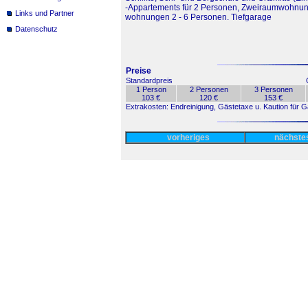
-Appartements für 2 Personen, Zweiraumwohnun
Links und Partner
wohnungen 2 - 6 Personen. Tiefgarage
Datenschutz
Preise
Standardpreis
1 Person
2 Personen
3 Personen
103 €
120 €
153 €
Extrakosten: Endreinigung, Gästetaxe u. Kaution für
vorheriges
nächst