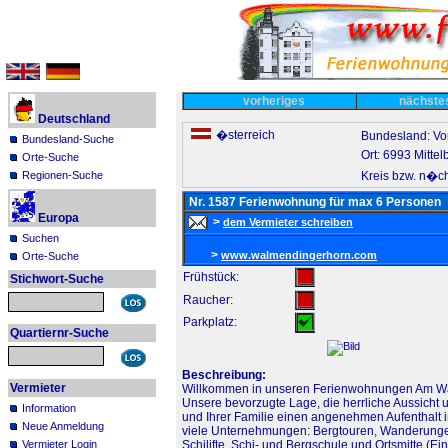
vorheriges
nächst
Deutschland
�sterreich
Bundesland: Vo
Bundesland-Suche
Ort: 6993 Mittel
Orte-Suche
Kreis bzw. n�ch
Regionen-Suche
Nr. 1587 Ferienwohnung für max 6 Personen
Europa
>
dem Vermieter schreiben
Suchen
>
www.walmendingerhorn.com
Orte-Suche
Frühstück:
Stichwort-Suche
Raucher:
Parkplatz:
Quartiernr-Suche
Beschreibung:
Vermieter
Willkommen in unseren Ferienwohnungen Am W
Unsere bevorzugte Lage, die herrliche Aussicht
Information
und Ihrer Familie einen angenehmen Aufenthalt i
Neue Anmeldung
viele Unternehmungen: Bergtouren, Wanderung
Vermieter Login
Schilifte, Schi- und Bergschule und Ortsmitte (Ein