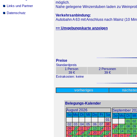
möglich.
Links und Partner
Nahe gelegene Winzerstuben laden zu Weinpro
Datenschutz
Verkehrsanbindung:
Autobahn A 63 mit Anschluss nach Mainz (10 Min
>> Umgebungskarte anzeigen
Preise
Standardpreis
1 Person
2 Personen
39 €
39 €
Extrakosten: keine
vorheriges
nächst
Belegungs-Kalender
August 2026
September 20
So
Mo
Di
Mi
Do
Fr
Sa
So
Mo
Di
Mi
01
01
02
02
03
04
05
06
07
08
06
07
08
09
09
10
11
12
13
14
15
13
14
15
16
16
17
18
19
20
21
22
20
21
22
23