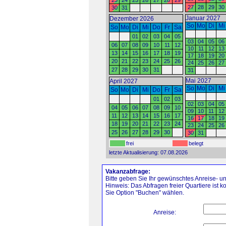
23
24
25
26
27
28
29
27
28
29
30
30
31
Januar 2027
Dezember 2026
So
Mo
Di
Mi
So
Mo
Di
Mi
Do
Fr
Sa
01
02
03
04
05
03
04
05
06
06
07
08
09
10
11
12
10
11
12
13
13
14
15
16
17
18
19
17
18
19
20
20
21
22
23
24
25
26
24
25
26
27
27
28
29
30
31
31
Mai 2027
April 2027
So
Mo
Di
Mi
So
Mo
Di
Mi
Do
Fr
Sa
01
02
03
02
03
04
05
04
05
06
07
08
09
10
09
10
11
12
11
12
13
14
15
16
17
16
17
18
19
18
19
20
21
22
23
24
23
24
25
26
25
26
27
28
29
30
30
31
frei
belegt
letzte Aktualisierung: 07.08.2026
Vakanzabfrage:
Bitte geben Sie Ihr gewünschtes Anreise- und
Hinweis: Das Abfragen freier Quartiere ist 
Sie Option "Buchen" wählen.
Anreise: