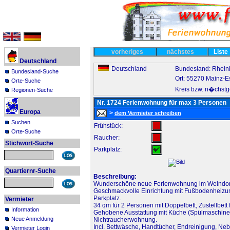
vorheriges
nächstes
Liste
Deutschland
Deutschland
Bundesland: Rheinl
Bundesland-Suche
Ort: 55270 Mainz-
Orte-Suche
Kreis bzw. n�chstg
Regionen-Suche
Nr. 1724 Ferienwohnung für max 3 Personen
Europa
>
dem Vermieter schreiben
Suchen
Frühstück:
Orte-Suche
Raucher:
Stichwort-Suche
Parkplatz:
Quartiernr-Suche
Beschreibung:
Wunderschöne neue Ferienwohnung im Weindorf 
Geschmackvolle Einrichtung mit Fußbodenheizu
Parkplatz.
Vermieter
34 qm für 2 Personen mit Doppelbett, Zustellbett 
Information
Gehobene Ausstattung mit Küche (Spülmaschine)
Neue Anmeldung
Nichtraucherwohnung.
Incl. Bettwäsche, Handtücher, Endreinigung, Nebe
Vermieter Login