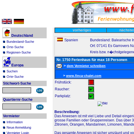
vorheriges
nächst
Deutschland
Spanien
Bundesland: Balearische I
Bundesland-Suche
Ort: 07141 Es Garrovers 
Orte-Suche
Kreis bzw. n�chstgelegene
Regionen-Suche
Nr. 1750 Ferienhaus für max 18 Personen
Europa
>
dem Vermieter schreiben
Suchen
>
www.finca-chalet.com
Orte-Suche
Frühstück:
Stichwort-Suche
Raucher:
Parkplatz:
Quartiernr-Suche
Beschreibung:
Vermieter
Das Anwesen ist mit viel Liebe und Detail eingeri
grosse Familien oder Gruppenreisen. Das über 
Information
Zitronen, Orangen, Mandarinen, Limonen, Mandel
Neue Anmeldung
Das gesamte Anwesen ist sicher umzäunt und vo
Vermieter Login