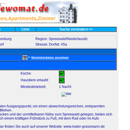
es
Liste
Suche verändern >>
denburg
Region: Spreewald/Niederlausitz
orf
Strasse: Dorfstr. 45a
>
Vermieterdaten anzeigen
Küche:
Haustiere erlaubt:
Mindestmietzeit:
1 Nacht
ealen Ausgangspunkt, um einen abwechslungsreichen, entspannten
fliehen.
ücken und der unmittelbaren Nähe zum Spreewald gelegen, bieten sich
ach einem kräftigen Frühstück zu Fuß, mit dem Rad oder im Auto
ar finden Sie auch auf unserer Website: www.maler-grassmann.de