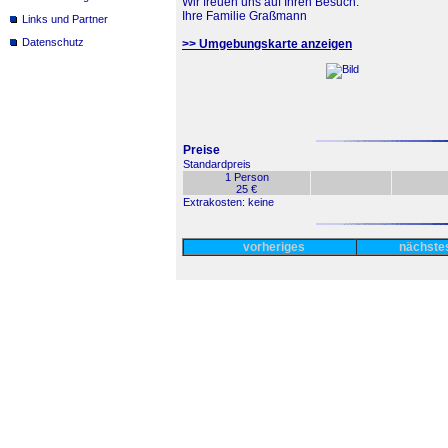
Wir freuen uns auf Ihren Besuch.
Ihre Familie Graßmann
Links und Partner
Datenschutz
>> Umgebungskarte anzeigen
Preise
Standardpreis
1 Person
25 €
Extrakosten: keine
vorheriges
nächst