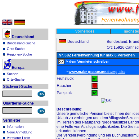
vorheriges
nächst
Deutschland
Deutschland
Bundesland: Bran
Bundesland-Suche
Ort: 15926 Cahnsd
Orte-Suche
Regionen-Suche
Nr. 682 Ferienwohnung für max 6 Personen
>
dem Vermieter schreiben
Europa
>
www.maler-grassmann.de/mg_site
Suchen
Frühstück:
Orte-Suche
Raucher:
Stichwort-Suche
Parkplatz:
Quartiernr-Suche
Beschreibung:
Unsere gemütliche Pension bietet Ihnen den id
Urlaub zu verbringen und dem Alltagsstreß zu ent
Vermieter
Im Herzen des Naturparks Niederlausitzer Landr
eine Fülle von Ausflugsmöglichkeiten. Die Sie n
Information
erkunden können.
Neue Anmeldung
Die Verkehrsverbindung und ein Buchungsformul
Vermieter Login