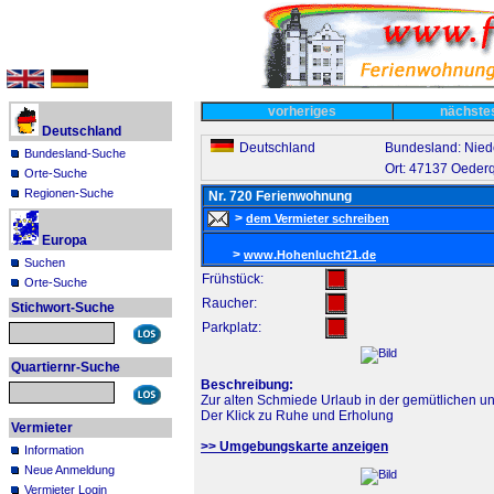
vorheriges
nächst
Deutschland
Deutschland
Bundesland: Nie
Bundesland-Suche
Ort: 47137 Oederq
Orte-Suche
Regionen-Suche
Nr. 720 Ferienwohnung
>
dem Vermieter schreiben
Europa
>
www.Hohenlucht21.de
Suchen
Frühstück:
Orte-Suche
Raucher:
Stichwort-Suche
Parkplatz:
Quartiernr-Suche
Beschreibung:
Zur alten Schmiede Urlaub in der gemütlichen u
Der Klick zu Ruhe und Erholung
Vermieter
>> Umgebungskarte anzeigen
Information
Neue Anmeldung
Vermieter Login