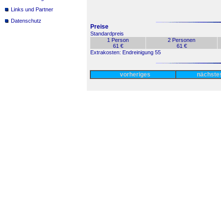
Links und Partner
Datenschutz
Preise
Standardpreis
1 Person
2 Personen
61 €
61 €
Extrakosten: Endreinigung 55
vorheriges
nächst