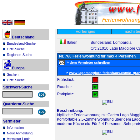
vorheriges
nächst
Deutschland
Italien
Bundesland: Lombardia
Bundesland-Suche
Ort: 21010 Lago Maggiore 
Orte-Suche
Regionen-Suche
Nr. 760 Ferienwohnung für max 4 Personen
>
dem Vermieter schreiben
Europa
>
www.lagomaggiore-ferienhaus.com/c_grazi
Suchen
Frühstück:
Orte-Suche
Raucher:
Stichwort-Suche
Parkplatz:
Quartiernr-Suche
Beschreibung:
Idyllische Ferienwohnung mit Garten Lago Maggi
Komfortable 2,5-Zimmerwohnung über dem Lago M
Vermieter
moderne Küche etc. Für 2-4 Personen. Sehr prei
Information
Neue Anmeldung
Vermieter Login