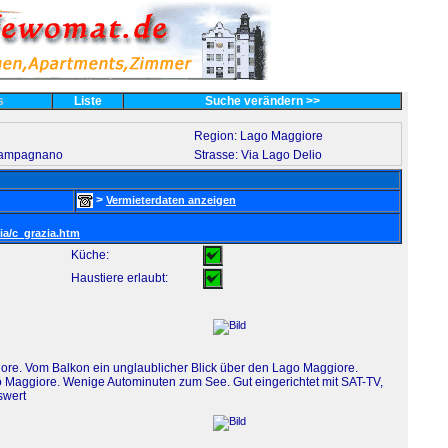
es
Liste
Suche verändern >>
Region: Lago Maggiore
Campagnano
Strasse: Via Lago Delio
>
Vermieterdaten anzeigen
a/c_grazia.htm
Küche:
Haustiere erlaubt:
ore. Vom Balkon ein unglaublicher Blick über den Lago Maggiore.
aggiore. Wenige Autominuten zum See. Gut eingerichtet mit SAT-TV,
swert