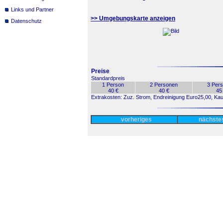
Links und Partner
>> Umgebungskarte anzeigen
Datenschutz
Preise
Standardpreis
1 Person
2 Personen
3 Per
40 €
40 €
45
Extrakosten: Zuz. Strom, Endreinigung Euro25,00, Kau
vorheriges
nächst