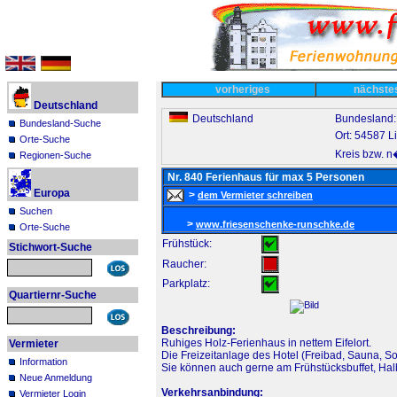
vorheriges
nächst
Deutschland
Deutschland
Bundesland:
Bundesland-Suche
Ort: 54587 L
Orte-Suche
Kreis bzw. n
Regionen-Suche
Nr. 840 Ferienhaus für max 5 Personen
Europa
>
dem Vermieter schreiben
Suchen
>
www.friesenschenke-runschke.de
Orte-Suche
Frühstück:
Stichwort-Suche
Raucher:
Parkplatz:
Quartiernr-Suche
Beschreibung:
Ruhiges Holz-Ferienhaus in nettem Eifelort.
Vermieter
Die Freizeitanlage des Hotel (Freibad, Sauna, So
Information
Sie können auch gerne am Frühstücksbuffet, Halb
Neue Anmeldung
Verkehrsanbindung:
Vermieter Login