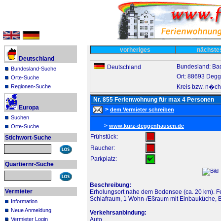
vorheriges
nächst
Deutschland
Bundesland: B
Deutschland
Bundesland-Suche
Ort: 88693 Degg
Orte-Suche
Kreis bzw. n�ch
Regionen-Suche
Nr. 855 Ferienwohnung für max 4 Personen
Europa
>
dem Vermieter schreiben
Suchen
>
www.kurz-deggenhausen.de
Orte-Suche
Frühstück:
Stichwort-Suche
Raucher:
Parkplatz:
Quartiernr-Suche
Beschreibung:
Vermieter
Erholungsort nahe dem Bodensee (ca. 20 km). F
Schlafraum, 1 Wohn-/Eßraum mit Einbauküche, 
Information
Neue Anmeldung
Verkehrsanbindung:
Vermieter Login
Auto