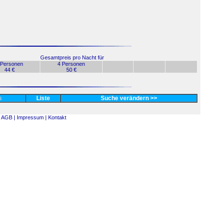
Gesamtpreis pro Nacht für
 Personen
4 Personen
44 €
50 €
es
Liste
Suche verändern >>
AGB |
Impressum |
Kontakt