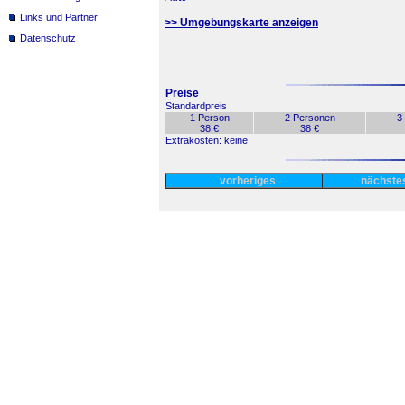
Links und Partner
>> Umgebungskarte anzeigen
Datenschutz
Preise
Standardpreis
1 Person
2 Personen
3
38 €
38 €
Extrakosten: keine
vorheriges
nächst