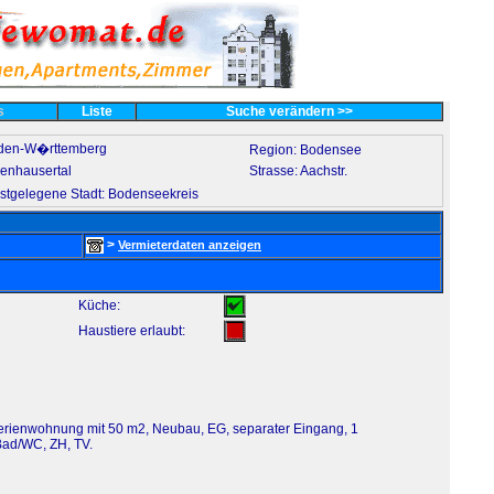
es
Liste
Suche verändern >>
aden-W�rttemberg
Region: Bodensee
enhausertal
Strasse: Aachstr.
stgelegene Stadt: Bodenseekreis
>
Vermieterdaten anzeigen
Küche:
Haustiere erlaubt:
erienwohnung mit 50 m2, Neubau, EG, separater Eingang, 1
Bad/WC, ZH, TV.