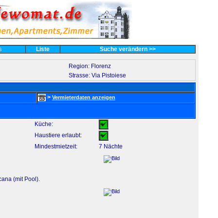
es
Liste
Suche verändern >>
Region: Florenz
Strasse: Via Pistoiese
>
Vermieterdaten anzeigen
Küche:
Haustiere erlaubt:
Mindestmietzeit:
7 Nächte
ana (mit Pool).