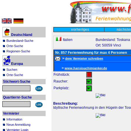
vorheriges
nächst
Deutschland
Italien
Bundesland: Toskana
Bundesland-Suche
Ort: 50059 Vinci
Orte-Suche
Regionen-Suche
Nr. 857 Ferienwohnung für max 4 Personen
>
dem Vermieter schreiben
Europa
>
www.hansjoachimjanker.de
Suchen
Frühstück:
Orte-Suche
Raucher:
Stichwort-Suche
Parkplatz:
Quartiernr-Suche
Beschreibung:
Idyllische Ferienwohnung in den Hügeln der Tosc
Vermieter
Information
Neue Anmeldung
Vermieter Login