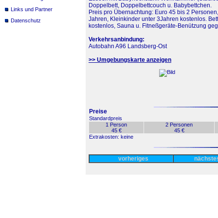
Doppelbett, Doppelbettcouch u. Babybettchen.
Links und Partner
Preis pro Übernachtung: Euro 45 bis 2 Personen,(
Jahren, Kleinkinder unter 3Jahren kostenlos. Be
Datenschutz
kostenlos, Sauna u. Fitneßgeräte-Benützung g
Verkehrsanbindung:
Autobahn A96 Landsberg-Ost
>> Umgebungskarte anzeigen
Preise
Standardpreis
1 Person
2 Personen
45 €
45 €
Extrakosten: keine
vorheriges
nächst