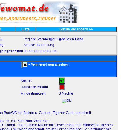
es
Liste
Suche verändern >>
Region: Starnberger F�nf Seen-Land
rn
ing
Strasse: Höhenweg
gelegene Stadt: Landsberg am Lech
>
Vermieterdaten anzeigen
Küche:
Haustiere erlaubt:
Mindestmietzeit:
3 Nächte
Bad/WC mit Balkon u. Carport. Eigener Gartenanteil mit
m Lech, ca.15km zum Ammersee.
. Kompl. eingerichtete Küche mit Geschirrspüler u. Mikrowelle, kleines
usbau) mit Wohnlandschaft, großer Eckbankgruppe. Schlafzimmer mit