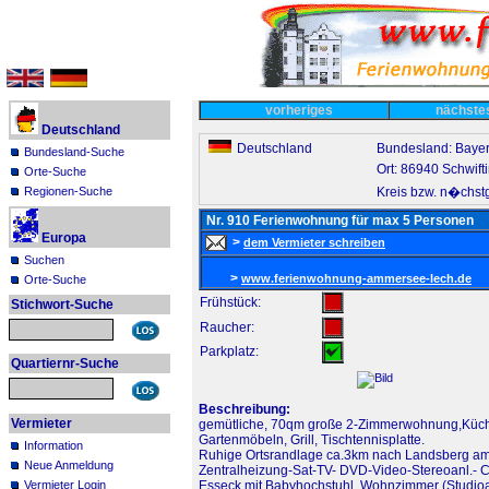
vorheriges
nächst
Deutschland
Deutschland
Bundesland: Baye
Bundesland-Suche
Ort: 86940 Schwift
Orte-Suche
Kreis bzw. n�chst
Regionen-Suche
Nr. 910 Ferienwohnung für max 5 Personen
Europa
>
dem Vermieter schreiben
Suchen
>
www.ferienwohnung-ammersee-lech.de
Orte-Suche
Frühstück:
Stichwort-Suche
Raucher:
Parkplatz:
Quartiernr-Suche
Beschreibung:
Vermieter
gemütliche, 70qm große 2-Zimmerwohnung,Küche 
Gartenmöbeln, Grill, Tischtennisplatte.
Information
Ruhige Ortsrandlage ca.3km nach Landsberg a
Neue Anmeldung
Zentralheizung-Sat-TV- DVD-Video-Stereoanl.- CD
Vermieter Login
Esseck mit Babyhochstuhl. Wohnzimmer (Studioa