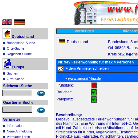
vorheriges
nächst
Deutschland
Deutschland
Bundesland: Sac
Bundesland-Suche
Ort: 06895 Rahns
Orte-Suche
Kreis bzw. n�chst
Regionen-Suche
Nr. 949 Ferienwohnung für max 4 Personen
Europa
>
dem Vermieter schreiben
Suchen
>
www.amstaff-ina.de
Orte-Suche
Frühstück:
Stichwort-Suche
Raucher:
Parkplatz:
Quartiernr-Suche
Beschreibung:
Liebevoll ausgestattete Ferienwohnungen für F
Vermieter
des Flämings. Eine Wohnung mit Internet-PC. Geme
Information
mit Hund. Zahlreiche tierische Attraktionen auf
Neue Anmeldung
Streichelzoo für Kinder, Vogelvoliere, Eichhörn
Picknick.Haus. Fahrräder, Kutschfahrten, zahlre
Vermieter Login