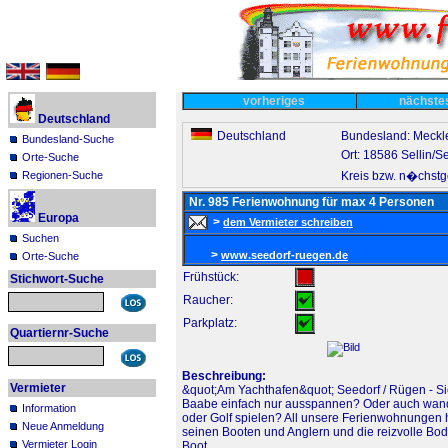
vorheriges
nächst
Deutschland
Deutschland
Bundesland: Meck
Bundesland-Suche
Ort: 18586 Sellin/S
Orte-Suche
Kreis bzw. n�chst
Regionen-Suche
Nr. 985 Ferienwohnung für max 4 Personen
Europa
>
dem Vermieter schreiben
Suchen
>
www.seedorf-ruegen.de
Orte-Suche
Frühstück:
Stichwort-Suche
Raucher:
Parkplatz:
Quartiernr-Suche
Beschreibung:
Vermieter
&quot;Am Yachthafen&quot; Seedorf / Rügen - Si
Baabe einfach nur ausspannen? Oder auch wander
Information
oder Golf spielen? All unsere Ferienwohnungen h
Neue Anmeldung
seinen Booten und Anglern und die reizvolle Bodd
Vermieter Login
Boot.