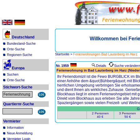
Deutschland
Willkommen bei Feri
Bundesland-Suche
Orte-Suche
Startseite
>
Ferienwohnungen Bad Lauterberg im Harz
Regionen-Suche
Nr. 1959
Details
Suche veränder
Europa
Ferienwohnung in Bad Lauterberg im Harz (Niede
Suchen
Ihr Feriendomizil ist die Fewo BURGBLICK im B
Orte-Suche
einer Anhöhe dem &quot;Bühberg&quot; mit Blick a
herrlichen Umgebung verbringen Sie erholsamen 
Stichwort-Suche
und dient Ihnen als wirkliches Zuhause. Genießen
Blockhaus liegt in einem Ferienwohngebiet mit 
Direkt vom Blockhaus aus erleben Sie alle Jah
Spaziergängen sowie vielen Freizeit- und Welln
Quartiernr-Suche
Ge
2 Personen
3 Personen
40 €
50 €
Vermieter
Information
Neue Anmeldung
Vermieter Login