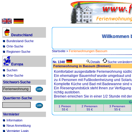
Deutschland
Willkommen 
Bundesland-Suche
Orte-Suche
Startseite
>
Ferienwohnungen Bassum
Regionen-Suche
Nr. 1348
Details
Suche veränder
Europa
Ferienwohnung in Bassum (Bremen)
Suchen
Komfortabel ausgestattete Ferienwohnung südli
Orte-Suche
Ein ehemaliger Bauernhof wurde umgebaut und 
zu 4 Personen mit Fußbodenheizung und Solarium
Stichwort-Suche
Komplette Küche und Bad mit Badewanne sind 
Ein Riesengrundstück steht Ihnen zur Verfügung 
richtig austoben.
Bremen erreichen Sie in einer 1/2 Stunde mit de
Quartiernr-Suche
Ge
1 Person
2 Personen
3 Personen
55 €
55 €
55 €
Vermieter
Information
Neue Anmeldung
Vermieter Login