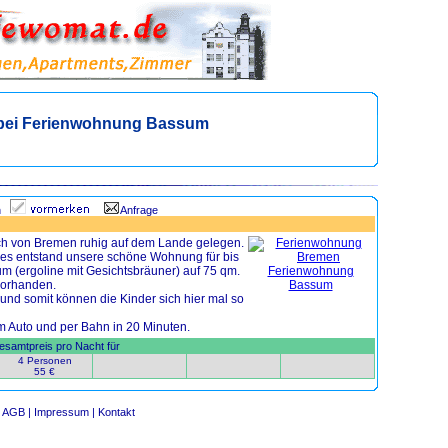
bei Ferienwohnung Bassum
n
Anfrage
ch von Bremen ruhig auf dem Lande gelegen.
es entstand unsere schöne Wohnung für bis
 (ergoline mit Gesichtsbräuner) auf 75 qm.
vorhanden.
und somit können die Kinder sich hier mal so
m Auto und per Bahn in 20 Minuten.
samtpreis pro Nacht für
4 Personen
55 €
AGB |
Impressum |
Kontakt