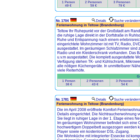
1 Person
2 Personen
3 Personen
49 €
59 €
79 €
Nr. 1704
Details
Suche veränder
Ferienwohnung in Teltow (Brandenburg)
Teltow Ihr Ruhepunkt vor der Großstadt am Rand
die ruhige Lage direkt in der Dorfstraße in Ruhls
Ruhe und Entspannung nach einem erlebnisreich
eingerichtete Wohnzimmer ist mit TV, Radio, D
ausgestattet. Im geräumigen Schlafzimmer sind 
Radio und ein Kleiderschrank vorhanden. Das Ba
u.v.m ausgestattet. Die komplett ausgestattete 
Verfügung stehen TK- und Kühlschrank, Mikrowell
alle nötigen Küchengeräte. In unmittelbarer Nä
viele Reiterhöfe.
Ge
1 Person
2 Personen
3 Personen
38 €
43 €
54 €
Nr. 1781
Details
Suche veränder
Ferienwohnung in Teltow (Brandenburg)
Die im April 2008 eröffnete Komfort-Ferienwohnu
Details eingerichtet. Die Nichtraucherwohnung v
Sie liegt in ruhiger Lage in der 1. Etage eines N
Im geräumigen Wohnzimmer befindet sich eine 
hochwertigem Doppelbett ausgezogen werden ka
Player sowie ein kostenloser DSL-Zugang.
Die Wohnküche mit integrierter Essecke ist kompl