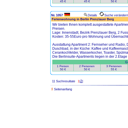
45 €
45 €
50 €
Nr. 1057
Details
Suche veränder
Ferienwohnung in Berlin Prenzlauer Berg
Wir bieten Ihnen komplett ausgestattete Apartme
Preisen.
Lage: Innenstadt, Bezirk Prenzlauer Berg, 2 Fus
Kosten: 35-55Euro pro Wohnung und Übernachtu
Ausstattung Apartment 2: Fernseher und Radio, 
Duschbad, in der Küche: Kaffee und Kaffeemasch
Cerankochfelder, Wasserkocher, Toaster, Spülma
Die Berlinsuite-Apartments liegen in der 2.Eta
Ge
1 Person
2 Personen
3 Personen
50 €
50 €
55 €
2
11 Suchresultate
1
|
|
Seitenanfang