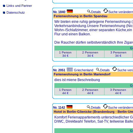
Links und Partner
Nr. 1840
Details
Suche veränder
Datenschutz
Ferienwohnung in Berlin Spandau
Wir bieten eine ruhig gelegene Ferienwohnung (N
Verkehrsanbindung.Unsere Ferienwohnung (Nicht
Wohn-/Schlafzimmer, einer separaten Küche,ein
Flur und einen Balkon.
Die Raucher dürfen selbstverständlich Ihre Ziga
Ge
1 Person
2 Personen
3 Personen
34 €
34 €
34 €
Nr. 2051
Griechenland
Details
Suche ver
Ferienwohnung in Berlin Mariendorf
dies ist miene Beschreibung
Ge
1 Person
2 Personen
3 Personen
44 €
44 €
44 €
Nr. 1142
Details
Suche verändern
Hotel in Berlin-Glienicke (Brandenburg - Berlin-U
Komfort Ferienappartements unterschiedlicher 
D/WC, Direktwahl Telefon, Sat-TV, teilweise Bal
Ge