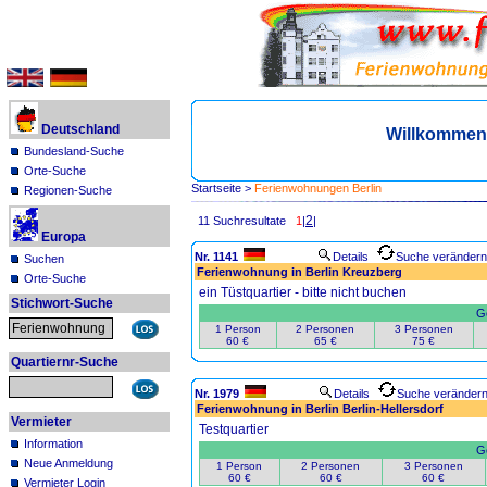
Deutschland
Willkommen 
Bundesland-Suche
Orte-Suche
Startseite
>
Ferienwohnungen Berlin
Regionen-Suche
2
11 Suchresultate
1
|
|
Europa
Nr. 1141
Details
Suche verändern
Suchen
Ferienwohnung in Berlin Kreuzberg
Orte-Suche
ein Tüstquartier - bitte nicht buchen
Stichwort-Suche
Ge
1 Person
2 Personen
3 Personen
60 €
65 €
75 €
Quartiernr-Suche
Nr. 1979
Details
Suche veränder
Ferienwohnung in Berlin Berlin-Hellersdorf
Vermieter
Testquartier
Information
Ge
Neue Anmeldung
1 Person
2 Personen
3 Personen
60 €
60 €
60 €
Vermieter Login