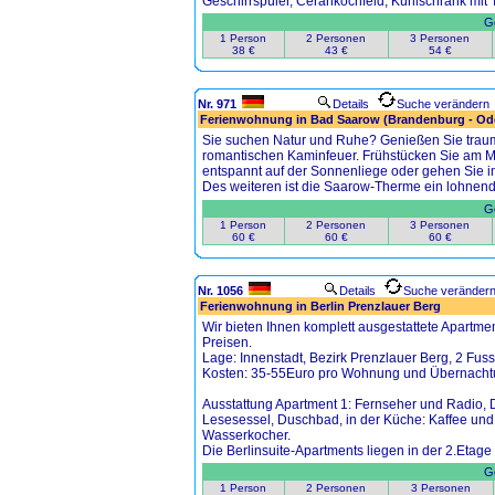
Geschirrspüler, Cerankochfeld, Kühlschrank mit T
Ge
1 Person
2 Personen
3 Personen
38 €
43 €
54 €
Nr. 971
Details
Suche verändern
Ferienwohnung in Bad Saarow (Brandenburg - Ode
Sie suchen Natur und Ruhe? Genießen Sie trau
romantischen Kaminfeuer. Frühstücken Sie am M
entspannt auf der Sonnenliege oder gehen Sie
Des weiteren ist die Saarow-Therme ein lohnende
Ge
1 Person
2 Personen
3 Personen
60 €
60 €
60 €
Nr. 1056
Details
Suche veränder
Ferienwohnung in Berlin Prenzlauer Berg
Wir bieten Ihnen komplett ausgestattete Apartme
Preisen.
Lage: Innenstadt, Bezirk Prenzlauer Berg, 2 Fus
Kosten: 35-55Euro pro Wohnung und Übernachtu
Ausstattung Apartment 1: Fernseher und Radio, D
Lesesessel, Duschbad, in der Küche: Kaffee und
Wasserkocher.
Die Berlinsuite-Apartments liegen in der 2.Eta
Ge
1 Person
2 Personen
3 Personen