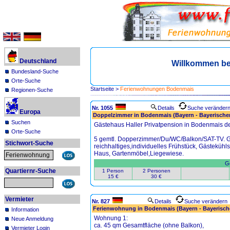
Deutschland
Willkommen b
Bundesland-Suche
Orte-Suche
Startseite
>
Ferienwohnungen Bodenmais
Regionen-Suche
Nr. 1055
Details
Suche veränder
Europa
Doppelzimmer in Bodenmais (Bayern - Bayerische
Suchen
Gästehaus Haller Privatpension in Bodenmais de
Orte-Suche
5 gemtl. Dopperzimmer/Du/WC/Balkon/SAT-TV. G
Stichwort-Suche
reichhaltiges,individuelles Frühstück, Gästekühls
Haus, Gartenmöbel,Liegewiese.
Ge
Quartiernr-Suche
1 Person
2 Personen
15 €
30 €
Vermieter
Nr. 827
Details
Suche verändern
Ferienwohnung in Bodenmais (Bayern - Bayerisch
Information
Wohnung 1:
Neue Anmeldung
ca. 45 qm Gesamtfläche (ohne Balkon),
Vermieter Login