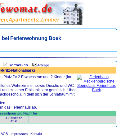
 bei Ferienwohnung Boek
n
Anfrage
�ritz-Nationalpark
)
m Platz für 2 Erwachsene und 2 Kinder (im
 offenes Wohnzimmer, sowie Dusche und WC.
t und mit einer Eckbank sehr gemütlich. Über
 Dachgeschoß, in dem sich der Schlafraum mit
den.
den das Ferienhaus ab.
samtpreis pro Nacht für
4 Personen
43 €
AGB |
Impressum |
Kontakt