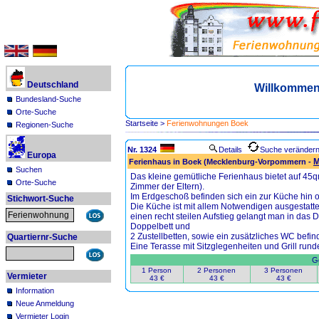
Deutschland
Willkommen
Bundesland-Suche
Orte-Suche
Startseite
>
Ferienwohnungen Boek
Regionen-Suche
Nr. 1324
Details
Suche veränder
Europa
M
Ferienhaus in Boek (Mecklenburg-Vorpommern -
Suchen
Das kleine gemütliche Ferienhaus bietet auf 45q
Orte-Suche
Zimmer der Eltern).
Im Erdgeschoß befinden sich ein zur Küche hin
Stichwort-Suche
Die Küche ist mit allem Notwendigen ausgestatte
einen recht steilen Aufstieg gelangt man in das
Doppelbett und
2 Zustellbetten, sowie ein zusätzliches WC befin
Quartiernr-Suche
Eine Terasse mit Sitzglegenheiten und Grill run
Ge
1 Person
2 Personen
3 Personen
Vermieter
43 €
43 €
43 €
Information
Neue Anmeldung
Vermieter Login