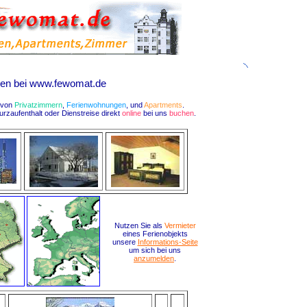
en bei www.fewomat.de
l von
Privatzimmern
,
Ferienwohnungen
, und
Apartments
.
urzaufenthalt oder Dienstreise direkt
online
bei uns
buchen
.
Nutzen Sie als
Vermieter
eines Ferienobjekts
unsere
Informations-Seite
um sich bei uns
anzumelden
.