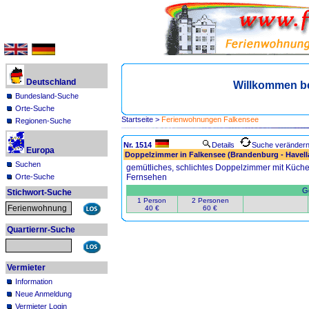
Deutschland
Willkommen b
Bundesland-Suche
Orte-Suche
Startseite
>
Ferienwohnungen Falkensee
Regionen-Suche
Nr. 1514
Details
Suche veränder
Europa
Doppelzimmer in Falkensee (Brandenburg - Havell
Suchen
gemütliches, schlichtes Doppelzimmer mit Küche
Orte-Suche
Fernsehen
Ge
Stichwort-Suche
1 Person
2 Personen
40 €
60 €
Quartiernr-Suche
Vermieter
Information
Neue Anmeldung
Vermieter Login