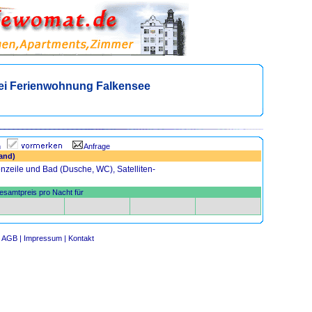
ei Ferienwohnung Falkensee
n
Anfrage
and)
nzeile und Bad (Dusche, WC), Satelliten-
samtpreis pro Nacht für
AGB |
Impressum |
Kontakt