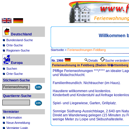
Deutschland
Willkommen b
Bundesland-Suche
Orte-Suche
Startseite
>
Ferienwohnungen Feldberg
Regionen-Suche
Nr. 1966
Details
Suche veränder
Europa
Ferienwohnung in Feldberg (Baden-W�rttemberg
Suchen
Pfiffige Ferienwohnungen ***/**** an idealer La
Orte-Suche
und Wutachschlucht.
Stichwort-Suche
Familienfreundlich. Nichtraucher (im Haus).
Haustiere willkommen und kostenlos.
Kinderbett und Kinderstuhl auf Anfrage kostenlos
Quartiernr-Suche
Spiel- und Liegewiese, Garten, Grillplatz.
Sonnige Südhang-Aussichtslage, 2.640 qm Natur
Vermieter
Direkt am Wanderweg gelegen (15 Minuten zu Fuß
Information
wenige Meter zu Loipe und Skibushaltestelle.
Neue Anmeldung
Vermieter Login