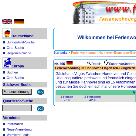
Deutschland
Willkommen bei Ferien
Bundesland-Suche
Orte-Suche
Startseite
>
Ferienwohnungen Hannover-Engensen-Bur
Regionen-Suche
Nr. 495
Details
Suche verändern
Europa
Ferienwohnung in Hannover-Engensen-Burgwedel 
Suchen
Gästehaus Voges Zwischen Hannover und Celle
Orte-Suche
Urlaubsquartiere preiswert und freundlich eingeri
und zur Messe Hannover sind es 15 Autominiten (
Stichwort-Suche
besuchen Sie doch einfach mal unsere Homep
Ge
1 Person
2 Personen
26 €
42 €
Quartiernr-Suche
Vermieter
Information
Neue Anmeldung
Vermieter Login