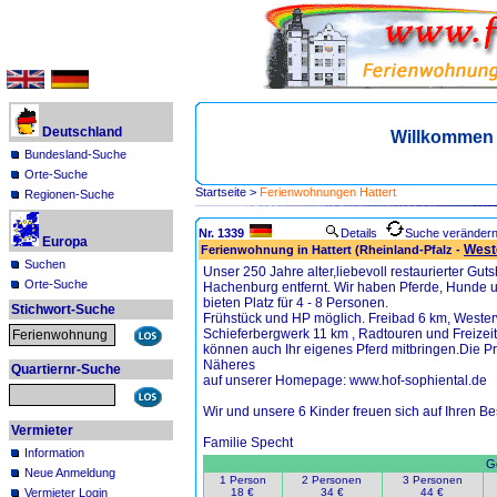
Deutschland
Willkommen 
Bundesland-Suche
Orte-Suche
Startseite
>
Ferienwohnungen Hattert
Regionen-Suche
Nr. 1339
Details
Suche veränder
Europa
West
Ferienwohnung in Hattert (Rheinland-Pfalz -
Suchen
Unser 250 Jahre alter,liebevoll restaurierter Guts
Orte-Suche
Hachenburg entfernt. Wir haben Pferde, Hunde 
bieten Platz für 4 - 8 Personen.
Stichwort-Suche
Frühstück und HP möglich. Freibad 6 km, Wester
Schieferbergwerk 11 km , Radtouren und Freizei
können auch Ihr eigenes Pferd mitbringen.Die Pr
Näheres
Quartiernr-Suche
auf unserer Homepage: www.hof-sophiental.de
Wir und unsere 6 Kinder freuen sich auf Ihren Be
Vermieter
Familie Specht
Information
Ge
Neue Anmeldung
1 Person
2 Personen
3 Personen
Vermieter Login
18 €
34 €
44 €