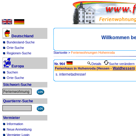
Deutschland
Willkommen b
Bundesland-Suche
Orte-Suche
Startseite
>
Ferienwohnungen Hohenroda
Regionen-Suche
Nr. 964
Details
Suche verändern
Europa
Waldhessen
Ferienhaus in Hohenroda (Hessen -
)
Suchen
s. internetadresse!
Orte-Suche
Stichwort-Suche
Quartiernr-Suche
Vermieter
Information
Neue Anmeldung
Vermieter Login