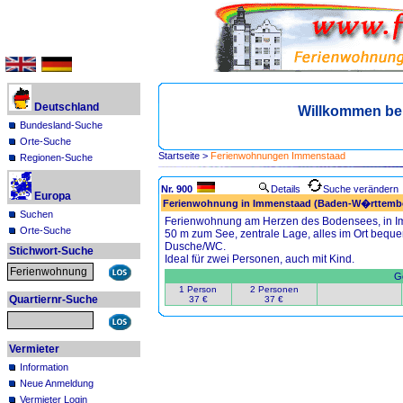
Deutschland
Willkommen be
Bundesland-Suche
Orte-Suche
Startseite
>
Ferienwohnungen Immenstaad
Regionen-Suche
Nr. 900
Details
Suche verändern
Europa
Ferienwohnung in Immenstaad (Baden-W�rttemb
Suchen
Ferienwohnung am Herzen des Bodensees, in I
Orte-Suche
50 m zum See, zentrale Lage, alles im Ort bequ
Dusche/WC.
Stichwort-Suche
Ideal für zwei Personen, auch mit Kind.
Ge
1 Person
2 Personen
Quartiernr-Suche
37 €
37 €
Vermieter
Information
Neue Anmeldung
Vermieter Login