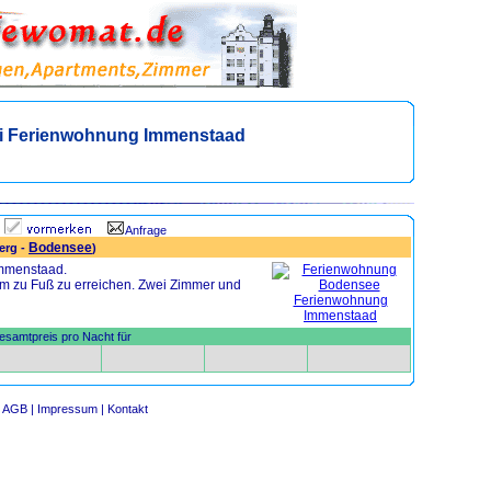
i Ferienwohnung Immenstaad
Anfrage
Bodensee
erg -
)
mmenstaad.
em zu Fuß zu erreichen. Zwei Zimmer und
samtpreis pro Nacht für
AGB |
Impressum |
Kontakt