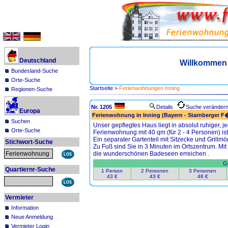
Deutschland
Willkommen 
Bundesland-Suche
Orte-Suche
Startseite
>
Ferienwohnungen Inning
Regionen-Suche
Nr. 1205
Details
Suche veränder
Europa
Ferienwohnung in Inning (Bayern - Starnberger 
Suchen
Unser gepflegtes Haus liegt in absolut ruhiger, 
Orte-Suche
Ferienwohnung mit 40 qm (für 2 - 4 Personen) is
Ein separater Gartenteil mit Sitzecke und Grillmö
Stichwort-Suche
Zu Fuß sind Sie in 3 Minuten im Ortszentrum. M
die wunderschönen Badeseen erreichen .
Ge
Quartiernr-Suche
1 Person
2 Personen
3 Personen
43 €
43 €
46 €
Vermieter
Information
Neue Anmeldung
Vermieter Login