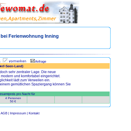
bei Ferienwohnung Inning
n
Anfrage
F�nf-Seen-Land)
jedoch sehr zentraler Lage. Die neue
t modern und komfortabel eingerichtet.
glichkeit lädt zum Verweilen ein.
it einem gemütlichen Spaziergang können Sie
samtpreis pro Nacht für
4 Personen
50 €
AGB |
Impressum |
Kontakt