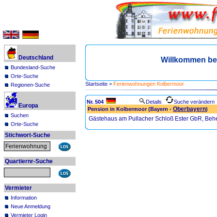
Deutschland
Willkommen be
Bundesland-Suche
Orte-Suche
Startseite
>
Ferienwohnungen Kolbermoor
Regionen-Suche
Nr. 504
Details
Suche verändern
Europa
Oberbayern
Pension in Kolbermoor (Bayern -
)
Suchen
Gästehaus am Pullacher Schloß Ester GbR, Beh
Orte-Suche
Stichwort-Suche
Quartiernr-Suche
Vermieter
Information
Neue Anmeldung
Vermieter Login