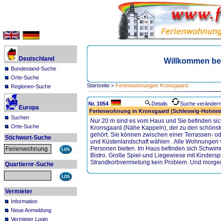
Deutschland
Willkommen be
Bundesland-Suche
Orte-Suche
Startseite
>
Ferienwohnungen Kronsgaard
Regionen-Suche
Nr. 1054
Details
Suche veränder
Europa
Ferienwohnung in Kronsgaard (Schleswig-Holstei
Suchen
Nur 20 m sind es vom Haus und Sie befinden si
Orte-Suche
Kronsgaard (Nähe Kappeln), der zu den schönst
gehört. Sie können zwischen einer Terrassen- o
Stichwort-Suche
und Küstenlandschaft wählen . Alle Wohnungen ve
Personen bieten. Im Haus befinden sich Schwi
Bistro. Große Spiel-und Liegewiese mit Kinderspi
Strandkorbvermietung kein Problem. Und morgens 
Quartiernr-Suche
Vermieter
Information
Neue Anmeldung
Vermieter Login