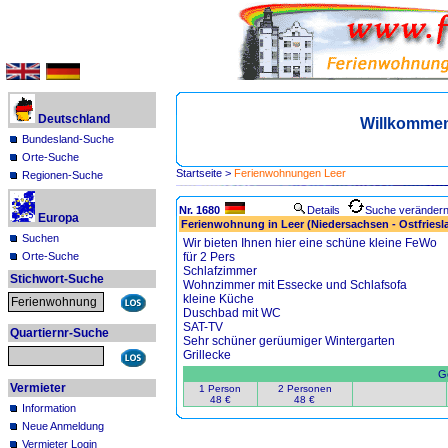
Deutschland
Willkommen
Bundesland-Suche
Orte-Suche
Startseite
>
Ferienwohnungen Leer
Regionen-Suche
Nr. 1680
Details
Suche veränder
Europa
Ferienwohnung in Leer (Niedersachsen - Ostfriesl
Suchen
Wir bieten Ihnen hier eine schüne kleine FeWo
Orte-Suche
für 2 Pers
Schlafzimmer
Stichwort-Suche
Wohnzimmer mit Essecke und Schlafsofa
kleine Küche
Duschbad mit WC
SAT-TV
Quartiernr-Suche
Sehr schüner gerüumiger Wintergarten
Grillecke
Ge
Vermieter
1 Person
2 Personen
48 €
48 €
Information
Neue Anmeldung
Vermieter Login