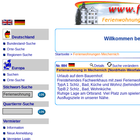
Deutschland
Willkommen be
Bundesland-Suche
Orte-Suche
Startseite
>
Ferienwohnungen Mechernich
Regionen-Suche
Nr. 884
Details
Suche verändern
Europa
Ferienwohnung in Mechernich (Nordrhein-Westfalen
Suchen
Urlaub auf dem Bauernhof.
Orte-Suche
Freistehendes Fachwerkhaus mit zwei Ferienw
TypA:1 Schlz., Bad, Küche und Wohnz.(behindert
Stichwort-Suche
TypB:2 Schlz., Bad, Wohnküche.
Ruhige Lage am Ortsrand. Viel Platz zum spielen,
Ausflugsziele in unserer Nähe.
Quartiernr-Suche
Vermieter
Information
Neue Anmeldung
Vermieter Login