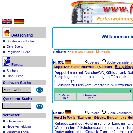
Deutschland
Willkommen b
Bundesland-Suche
Orte-Suche
Startseite
>
Ferienwohnungen Mittweida
Regionen-Suche
Nr. 931
Details
Suche verändern
Europa
Erzgebirg
Doppelzimmer in Mittweida (Sachsen -
Suchen
Doppelzimmer mit Dusche/WC, Kühlschrank, SatT
Orte-Suche
Sitzgelegenheit und reichhaltigem Frühstück
ruhige Lage
Stichwort-Suche
5 Minuten zu Fuss vom Stadtzentrum Mittweidas e
Ge
1 Person
2 Personen
19 €
32 €
Quartiernr-Suche
Nr. 909
Details
Suche verändern
Vermieter
Hotel in Penig (Sachsen - S�chs. Burgen- und He
Information
Ruhiges Land-gut-Hotel in schöner Lage im Tal 
Neue Anmeldung
Wintergarten, 2 Schulungsräume mit Techn., Tera
Radwandern ohne Gepäck. Familienfeiern, gutbü
Vermieter Login