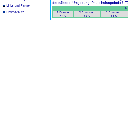
der näheren Umgebung. Pauschalangebote 6 EZ 
Links und Partner
Ge
Datenschutz
1 Person
2 Personen
3 Personen
44 €
67 €
82 €