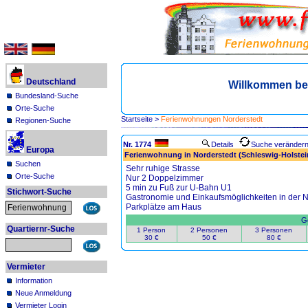
Deutschland
Willkommen be
Bundesland-Suche
Orte-Suche
Startseite
>
Ferienwohnungen Norderstedt
Regionen-Suche
Nr. 1774
Details
Suche veränder
Europa
Ferienwohnung in Norderstedt (Schleswig-Holstei
Suchen
Sehr ruhige Strasse
Orte-Suche
Nur 2 Doppelzimmer
5 min zu Fuß zur U-Bahn U1
Stichwort-Suche
Gastronomie und Einkaufsmöglichkeiten in der 
Parkplätze am Haus
Ge
Quartiernr-Suche
1 Person
2 Personen
3 Personen
30 €
50 €
80 €
Vermieter
Information
Neue Anmeldung
Vermieter Login