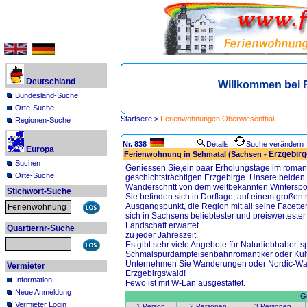
Deutschland
Willkommen bei 
Bundesland-Suche
Orte-Suche
Startseite
>
Ferienwohnungen Oberwiesenthal
Regionen-Suche
Nr. 838
Details
Suche verändern
Europa
Erzgebirg
Ferienwohnung in Sehmatal (Sachsen -
Suchen
Geniessen Sie,ein paar Erholungstage im roman
Orte-Suche
geschichtsträchtigen Erzgebirge. Unsere beiden *
Wanderschritt von dem weltbekannten Wintersport
Stichwort-Suche
Sie befinden sich in Dorflage, auf einem großen 
Ausgangspunkt, die Region mit all seine Facett
sich in Sachsens beliebtester und preiswertester 
Landschaft erwartet
Quartiernr-Suche
zu jeder Jahreszeit.
Es gibt sehr viele Angebote für Naturliebhaber, sp
Schmalspurdampfeisenbahnromantiker oder Kultu
Unternehmen Sie Wanderungen oder Nordic-Wal
Vermieter
Erzgebirgswald!
Information
Fewo ist mit W-Lan ausgestattet.
Neue Anmeldung
Ge
Vermieter Login
1 Person
2 Personen
3 Personen