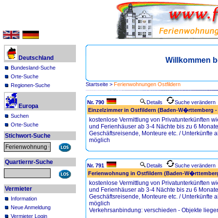
Deutschland
Willkommen be
Bundesland-Suche
Orte-Suche
Startseite
>
Ferienwohnungen Ostfildern
Regionen-Suche
Nr. 790
Details
Suche verändern
Europa
Einzelzimmer in Ostfildern (Baden-W�rttemberg -
Suchen
kostenlose Vermittlung von Privatunterkünften 
Orte-Suche
und Ferienhäuser ab 3-4 Nächte bis zu 6 Monate
Geschäftsreisende, Monteure etc. / Unterkünfte 
Stichwort-Suche
möglich
Quartiernr-Suche
Nr. 791
Details
Suche verändern
Ferienwohnung in Ostfildern (Baden-W�rttemberg
kostenlose Vermittlung von Privatunterkünften 
Vermieter
und Ferienhäuser ab 3-4 Nächte bis zu 6 Monate
Geschäftsreisende, Monteure etc. / Unterkünfte 
Information
möglich
Neue Anmeldung
Verkehrsanbindung: verschieden - Objekte liegen
Vermieter Login