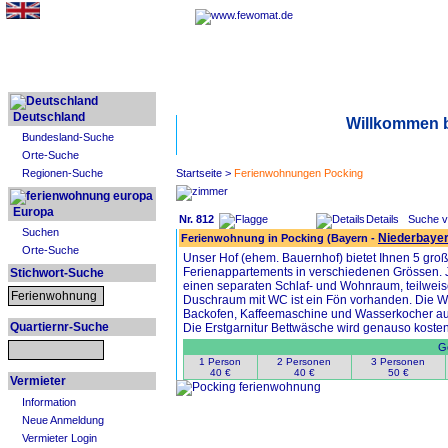
Deutschland
Willkommen 
Bundesland-Suche
Orte-Suche
Regionen-Suche
Startseite
>
Ferienwohnungen Pocking
Europa
Nr. 812
Details
Suche v
Suchen
Niederbaye
Ferienwohnung in Pocking (Bayern -
Orte-Suche
Unser Hof (ehem. Bauernhof) bietet Ihnen 5 groß
Ferienappartements in verschiedenen Grössen. 
Stichwort-Suche
einen separaten Schlaf- und Wohnraum, teilweis
Duschraum mit WC ist ein Fön vorhanden. Die Wo
Backofen, Kaffeemaschine und Wasserkocher aus
Quartiernr-Suche
Die Erstgarnitur Bettwäsche wird genauso kosten
Ge
1 Person
2 Personen
3 Personen
40 €
40 €
50 €
Vermieter
Information
Neue Anmeldung
Vermieter Login