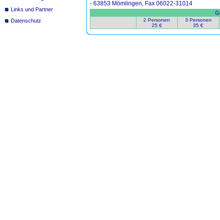
- 63853 Mömlingen, Fax 06022-31014
Links und Partner
Ge
2 Personen
3 Personen
Datenschutz
25 €
35 €