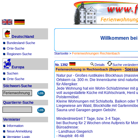
Deutschland
Willkommen be
Bundesland-Suche
Orte-Suche
Startseite
>
Ferienwohnungen Rechtenbach
Regionen-Suche
Nr. 1392
Details
Suche veränder
Europa
Spessa
Ferienwohnung in Rechtenbach (Bayern -
Suchen
Natur pur - Großes rustikales Blockhaus (massi
Orte-Suche
Ortskern ca. 300 m. Die Innenräume sind naturbeh
für Allergiker.
Stichwort-Suche
Jede Wohnung hat ein Wohn-Schlafzimmer mit gu
voll ausgestattete Küche mit Kühlschrank, Herd
Polstermöbel.
Kleine Wohnungen mit Schlafsofa. Balkon oder T
Quartiernr-Suche
Liegewiese am Wald, Blockhütte mit Gartenmöbe
Sauna und Garagen gegen Gebühr.
Mindestmietzeit 7 Tage, bzw. 3-4 Tage,
Vermieter
bei Buchung für 2 Wochen ohne Aufpreis für Mon
Information
Büroadresse:
Neue Anmeldung
- Landhaus Giegerich
- Hauptstr. 46-48
Vermieter Login