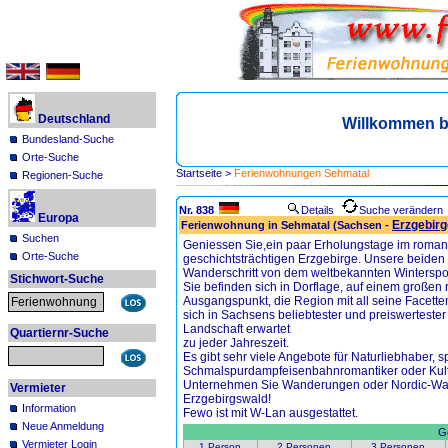
Deutschland
Willkommen b
Bundesland-Suche
Orte-Suche
Startseite
>
Ferienwohnungen Sehmatal
Regionen-Suche
Nr. 838
Details
Suche verändern
Europa
Erzgebirg
Ferienwohnung in Sehmatal (Sachsen -
Suchen
Geniessen Sie,ein paar Erholungstage im roman
Orte-Suche
geschichtsträchtigen Erzgebirge. Unsere beiden *
Wanderschritt von dem weltbekannten Wintersport
Stichwort-Suche
Sie befinden sich in Dorflage, auf einem großen 
Ausgangspunkt, die Region mit all seine Facett
sich in Sachsens beliebtester und preiswertester 
Landschaft erwartet
Quartiernr-Suche
zu jeder Jahreszeit.
Es gibt sehr viele Angebote für Naturliebhaber, sp
Schmalspurdampfeisenbahnromantiker oder Kultu
Unternehmen Sie Wanderungen oder Nordic-Wal
Vermieter
Erzgebirgswald!
Information
Fewo ist mit W-Lan ausgestattet.
Neue Anmeldung
Ge
Vermieter Login
1 Person
2 Personen
3 Personen