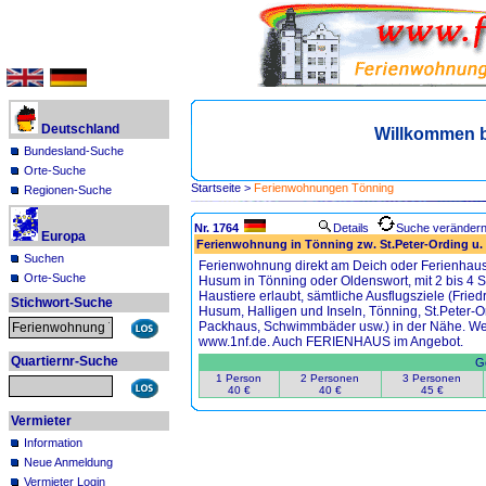
Deutschland
Willkommen 
Bundesland-Suche
Orte-Suche
Startseite
>
Ferienwohnungen Tönning
Regionen-Suche
Nr. 1764
Details
Suche veränder
Europa
Ferienwohnung in Tönning zw. St.Peter-Ording u.
Suchen
Ferienwohnung direkt am Deich oder Ferienhaus
Orte-Suche
Husum in Tönning oder Oldenswort, mit 2 bis 4 S
Haustiere erlaubt, sämtliche Ausflugsziele (Frie
Stichwort-Suche
Husum, Halligen und Inseln, Tönning, St.Peter-O
Packhaus, Schwimmbäder usw.) in der Nähe. Wei
www.1nf.de. Auch FERIENHAUS im Angebot.
Quartiernr-Suche
Ge
1 Person
2 Personen
3 Personen
40 €
40 €
45 €
Vermieter
Information
Neue Anmeldung
Vermieter Login