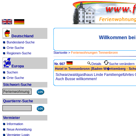
Deutschland
Willkommen be
Bundesland-Suche
Orte-Suche
Startseite
>
Ferienwohnungen Tennenbronn
Regionen-Suche
Nr. 667
Details
Suche verändern
Europa
Hotel in Tennenbronn (Baden-W�rttemberg - Sch
Suchen
Schwarzwaldgasthaus Linde Familiengeführtes G
Orte-Suche
Auch Busse willkommen!
Stichwort-Suche
Quartiernr-Suche
Vermieter
Information
Neue Anmeldung
Vermieter Login