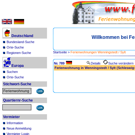
Deutschland
Willkommen bei Fe
Bundesland-Suche
Orte-Suche
Startseite
>
Ferienwohnungen Wenningstedt / Sylt
Regionen-Suche
Nr. 789
Details
Suche verändern
Europa
Ferienwohnung in Wenningstedt / Sylt (Schleswig-
Suchen
Orte-Suche
Stichwort-Suche
Quartiernr-Suche
Vermieter
Information
Neue Anmeldung
Vermieter Login