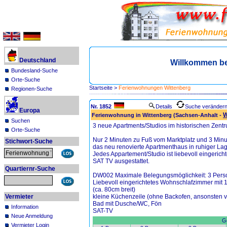
Deutschland
Willkommen be
Bundesland-Suche
Orte-Suche
Startseite
>
Ferienwohnungen Wittenberg
Regionen-Suche
Nr. 1852
Details
Suche veränder
Europa
W
Ferienwohnung in Wittenberg (Sachsen-Anhalt -
Suchen
3 neue Apartments/Studios im historischen Zentr
Orte-Suche
Nur 2 Minuten zu Fuß vom Marktplatz und 3 Minut
Stichwort-Suche
das neu renovierte Apartmenthaus in ruhiger Lag
Jedes Appartement/Studio ist liebevoll eingeric
SAT TV ausgestattet.
Quartiernr-Suche
DW002 Maximale Belegungsmöglichkeit: 3 Pers
Liebevoll eingerichtetes Wohnschlafzimmer mit 1
(ca. 80cm breit)
Vermieter
kleine Küchenzeile (ohne Backofen, ansonsten vo
Bad mit Dusche/WC, Fön
Information
SAT-TV
Neue Anmeldung
Ge
Vermieter Login