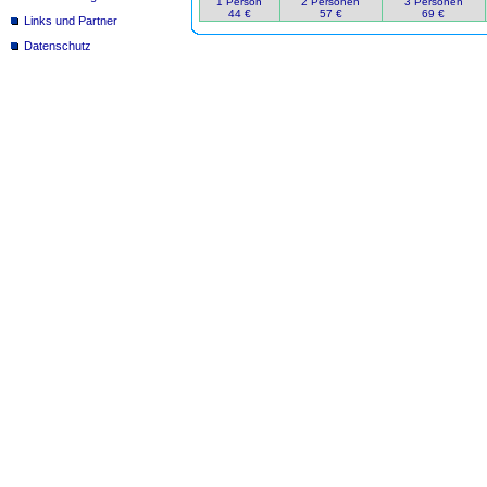
1 Person
2 Personen
3 Personen
44 €
57 €
69 €
Links und Partner
Datenschutz