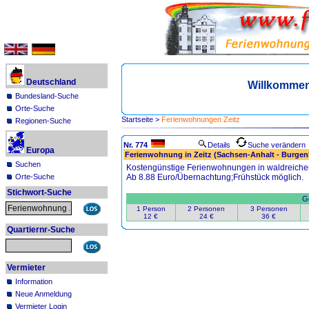
Deutschland
Willkommen
Bundesland-Suche
Orte-Suche
Startseite
>
Ferienwohnungen Zeitz
Regionen-Suche
Nr. 774
Details
Suche verändern
Europa
Ferienwohnung in Zeitz (Sachsen-Anhalt - Burgen
Suchen
Kostengünstige Ferienwohnungen in waldreiche
Orte-Suche
Ab 8.88 Euro/Übernachtung;Frühstück möglich.
Stichwort-Suche
Ge
1 Person
2 Personen
3 Personen
12 €
24 €
36 €
Quartiernr-Suche
Vermieter
Information
Neue Anmeldung
Vermieter Login